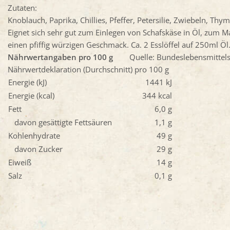
Zutaten:
Knoblauch, Paprika, Chillies, Pfeffer, Petersilie, Zwiebeln, Thy
Eignet sich sehr gut zum Einlegen von Schafskäse in Öl, zum Mar
einen pfiffig würzigen Geschmack. Ca. 2 Esslöffel auf 250ml Öl
Nährwertangaben pro 100 g
Quelle: Bundeslebensmittelsc
Nährwertdeklaration (Durchschnitt) pro 100 g
Energie (kJ)
1441 kJ
Energie (kcal)
344 kcal
Fett
6,0 g
davon gesättigte Fettsäuren
1,1 g
Kohlenhydrate
49 g
davon Zucker
29 g
Eiweiß
14 g
Salz
0,1 g