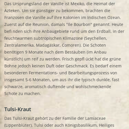
Das Ursprungsland der Vanille ist Mexiko, die Heimat der
Azteken. Um sie günstiger zu bekommen, brachten die
Franzosen die Vanille auf ihre Kolonien im Indischen Ozean.
Zuerst auf die Reunion, damals "Ile Bourbon" genannt. Heute
befi nden sich ihre Anbaugebiete rund um den Erdball, in der
feuchtwarmen subtropischen Klimazone (Seychellen,
Zentralamerika, Madagaskar, Comoren). Die Schoten
benötigen 9 Monate nach dem Bestäuben (im Anbau
künstlich) um reif zu werden. Frisch gepfl ückt hat die grüne
Bohne jedoch keinen Duft oder Geschmack. Es bedarf einem
besonderen Fermentations- und Bearbeitungsprozess von
insgesamt 5-6 Monaten, um aus ihr die typisch dunkle, fast
schwarze, aromatisch duftende und wohlschmeckende
Schote zu machen.
Tulsi-Kraut
Das Tulsi-Kraut gehört zu der Familie der Lamiaceae
(Lippenblüter). Tulsi oder auch Königsbasilikum, Heiliges