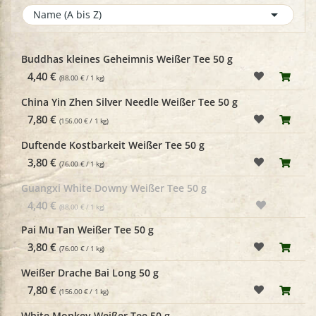

Name (A bis Z)
Buddhas kleines Geheimnis Weißer Tee 50 g
4,40 €
(88.00 € / 1 kg)
China Yin Zhen Silver Needle Weißer Tee 50 g
7,80 €
(156.00 € / 1 kg)
Duftende Kostbarkeit Weißer Tee 50 g
3,80 €
(76.00 € / 1 kg)
Guangxi White Downy Weißer Tee 50 g
4,40 €
(88.00 € / 1 kg)
Pai Mu Tan Weißer Tee 50 g
3,80 €
(76.00 € / 1 kg)
Weißer Drache Bai Long 50 g
7,80 €
(156.00 € / 1 kg)
White Monkey Weißer Tee 50 g