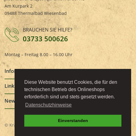
Am Kurpark 2
09488 Thermalbad Wiesenbad
BRAUCHEN SIE HILFE?
03733 500626
Montag – Freitag 8.00 – 16.00 Uhr
Informationen
keyboard_arrow_down
Diese Website benutzt Cookies, die für den
Links
keyboard_arrow_down
technischen Betrieb des Onlineshops
erforderlich sind und stets gesetzt werden.
Newsletter
keyboard_arrow_down
Datenschutzhinweise
Einverstanden
© Kräuter-Tee-Gewürze Onlineshop