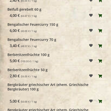
2,40 €
(80.00 € / 1 kg)
Beifuß gerebelt 60 g
4,00 €
(66.67 € / 1 kg)
Bengalischer Feuercurry 150 g
6,00 €
(40.00 € / 1 kg)
Bengalischer Feuercurry 70 g
3,40 €
(48.57 € / 1 kg)
Berberitzenfrüchte 100 g
5,00 €
(100.00 € / 1 kg)
Berberitzenfrüchte 50 g
2,80 €
(56.00 € / 1 kg)
Bergkräuter griechischer Art (ehem. Griechische
Bergkräuter) 100 g
5,00 €
(50.00 € / 1 kg)
Bergkräuter griechischer Art (ehem. Griechische