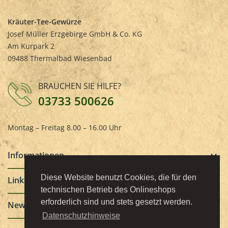
Kräuter-Tee-Gewürze
Josef Müller Erzgebirge GmbH & Co. KG
Am Kurpark 2
09488 Thermalbad Wiesenbad
BRAUCHEN SIE HILFE?
03733 500626
Montag – Freitag 8.00 – 16.00 Uhr
Informationen
keyboard_arrow_down
Diese Website benutzt Cookies, die für den
Links
keyboard_arrow_down
technischen Betrieb des Onlineshops
erforderlich sind und stets gesetzt werden.
Newsletter
keyboard_arrow_down
Datenschutzhinweise