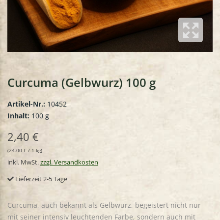
Curcuma (Gelbwurz) 100 g
Artikel-Nr.:
10452
Inhalt:
100 g
2,40 €
(24.00 € / 1 kg)
inkl. MwSt.
zzgl. Versandkosten
Lieferzeit 2-5 Tage
Curcuma, auch bekannt als Gelbwurz, begeistert nicht nur
mit seiner intensiv leuchtenden Farbe, sondern auch mit